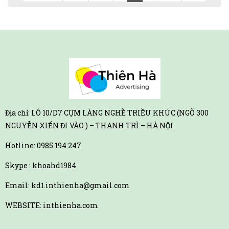
Địa chỉ: LÔ 10/D7 CỤM LÀNG NGHỀ TRIỀU KHÚC (NGÕ 300
NGUYỄN XIỂN ĐI VÀO ) – THANH TRÌ – HÀ NỘI
Hotline:
0985 194 247
Skype : khoahd1984
Email: kd1.inthienha@gmail.com
WEBSITE: inthienha.com