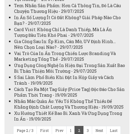
Tem Nhãn Sản Phẩm: Hơn Cả Thông Tin, Đó Là Câu
Chuyện Thương Hiệu - 29/07/2025
In Ấn Số Lượng Ít Có Đắt Không? Giải Pháp Nào Cho
Bạn? - 29/07/2025
Card Visit: Không Chỉ Là Danh Thiếp, Mà Là Ấn
Tượng Đầu Tiên Khó Phai - 29/07/2025
Gia Công Sau In: Ép Kim, Cán Mờ, UV Định Hình...
Nên Chọn Loại Nào? - 29/07/2025
Vai Trò Của In Ấn Trong Chiến Lược Branding Và
Marketing Tổng Thể - 29/07/2025
Ứng Dụng Công Nghệ In Hiện Đại Trong Sản Xuất Bao
Bì Thân Thiện Môi Trường - 29/07/2025
5 Sai Lầm Phổ Biến Khi Đặt In Hộp Giấy và Cách
Tránh - 19/09/2025
Cách Tạo Ra Một Tag Giấy (Price Tag) Độc Đáo Cho Sản
Phẩm Thời Trang - 19/09/2025
Nhãn Mác Quần Áo: Yếu Tố Không Thể Thiếu Để
Khẳng Định Chất Lượng Và Thương Hiệu - 19/09/2025
Xu Hướng Thiết Kế Bao Bì Xanh Và Ứng Dụng Trong
In Ấn - 19/09/2025
Page 2 / 3
First
Prev
1
2
3
Next
Last