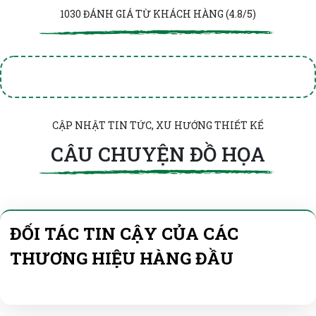
1030 ĐÁNH GIÁ TỪ KHÁCH HÀNG (4.8/5)
CẬP NHẬT TIN TỨC, XU HƯỚNG THIẾT KẾ
CÂU CHUYỆN ĐỒ HỌA
ĐỐI TÁC TIN CẬY CỦA CÁC
THƯƠNG HIỆU HÀNG ĐẦU