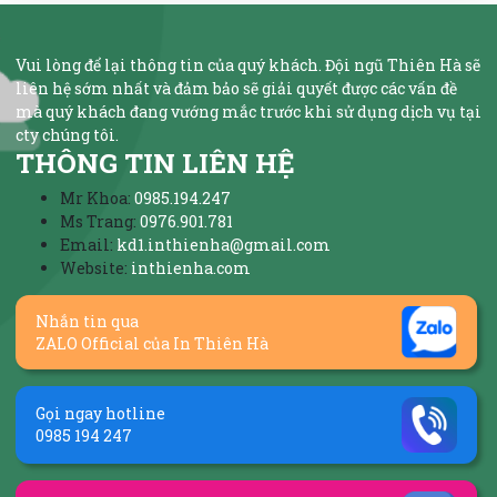
Vui lòng để lại thông tin của quý khách. Đội ngũ Thiên Hà sẽ
liên hệ sớm nhất và đảm bảo sẽ giải quyết được các vấn đề
mà quý khách đang vướng mắc trước khi sử dụng dịch vụ tại
cty chúng tôi.
THÔNG TIN LIÊN HỆ
Mr Khoa:
0985.194.247
Ms Trang:
0976.901.781
Email:
kd1.inthienha@gmail.com
Website:
inthienha.com
Nhắn tin qua
ZALO Official của In Thiên Hà
Gọi ngay hotline
0985 194 247