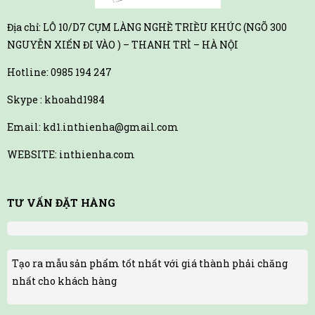
Địa chỉ: LÔ 10/D7 CỤM LÀNG NGHỀ TRIỀU KHÚC (NGÕ 300
NGUYỄN XIỂN ĐI VÀO ) – THANH TRÌ – HÀ NỘI
Hotline:
0985 194 247
Skype : khoahd1984
Email: kd1.inthienha@gmail.com
WEBSITE: inthienha.com
TƯ VẤN ĐẶT HÀNG
Tạo ra mẫu sản phẩm tốt nhất với giá thành phải chăng
nhất cho khách hàng