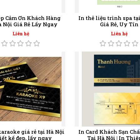
ệp Cảm Ơn Khách Hàng
In thẻ liệu trình spa tạ
à Nội Giá Rẻ Lấy Ngay
Giá Rẻ, Uy Tín
Liên hệ
Liên hệ
karaoke giá rẻ tại Hà Nội
In Card Khách Sạn Chấ
hiết kế đẹp, lấy ngay
Tại Hà Nội | In Thi