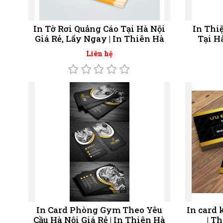
In Tờ Rơi Quảng Cáo Tại Hà Nội
In Thi
Giá Rẻ, Lấy Ngay | In Thiên Hà
Tại H
Liên hệ
In Card Phòng Gym Theo Yêu
In card 
Cầu Hà Nội Giá Rẻ | In Thiên Hà
| T