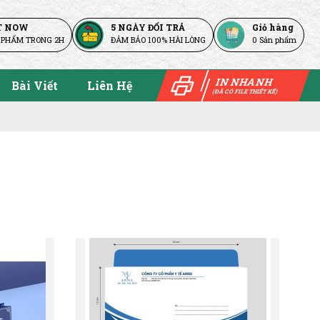
T NOW
5 NGÀY ĐỔI TRẢ
Giỏ hàng
 PHẨM TRONG 2H
ĐẢM BẢO 100% HÀI LÒNG
0
Sản phẩm
IN NHANH
Bài Viết
Liên Hệ
(ĐÃ CÓ FILE THIẾT KẾ)