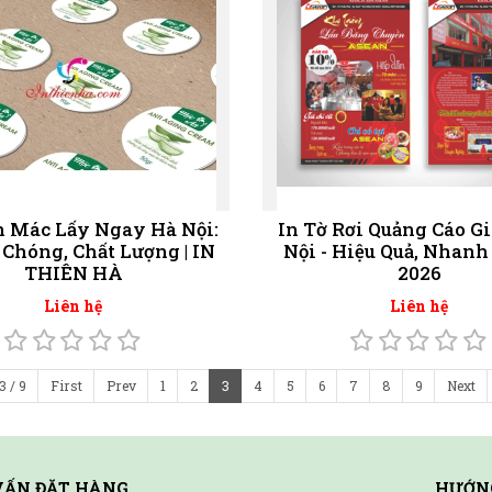
n Mác Lấy Ngay Hà Nội:
In Tờ Rơi Quảng Cáo Gi
Chóng, Chất Lượng | IN
Nội - Hiệu Quả, Nhan
THIÊN HÀ
2026
Liên hệ
Liên hệ
3 / 9
First
Prev
1
2
3
4
5
6
7
8
9
Next
VẤN ĐẶT HÀNG
HƯỚN