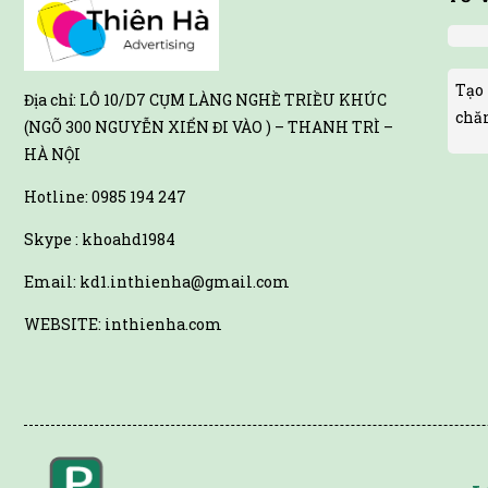
Tạo 
Địa chỉ: LÔ 10/D7 CỤM LÀNG NGHỀ TRIỀU KHÚC
chă
(NGÕ 300 NGUYỄN XIỂN ĐI VÀO ) – THANH TRÌ –
HÀ NỘI
Hotline:
0985 194 247
Skype : khoahd1984
Email: kd1.inthienha@gmail.com
WEBSITE: inthienha.com