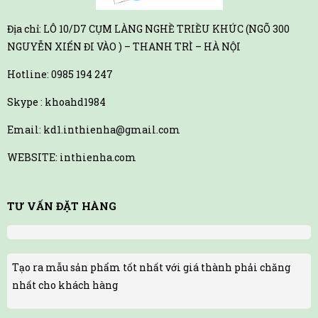
Địa chỉ: LÔ 10/D7 CỤM LÀNG NGHỀ TRIỀU KHÚC (NGÕ 300
NGUYỄN XIỂN ĐI VÀO ) – THANH TRÌ – HÀ NỘI
Hotline:
0985 194 247
Skype : khoahd1984
Email: kd1.inthienha@gmail.com
WEBSITE: inthienha.com
TƯ VẤN ĐẶT HÀNG
Tạo ra mẫu sản phẩm tốt nhất với giá thành phải chăng
nhất cho khách hàng