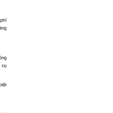
 phí
màng
hóng
g cụ
biệt