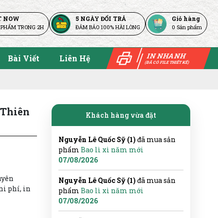
T NOW
5 NGÀY ĐỔI TRẢ
Giỏ hàng
 PHẨM TRONG 2H
ĐẢM BẢO 100% HÀI LÒNG
0
Sản phẩm
IN NHANH
Bài Viết
Liên Hệ
(ĐÃ CÓ FILE THIẾT KẾ)
 Thiên
Khách hàng vừa đặt
Nguyễn Lê Quốc Sỹ (1)
đã mua sản
phẩm
Bao lì xì năm mới
07/08/2026
huyên
Nguyễn Lê Quốc Sỹ (1)
đã mua sản
hi phí, in
phẩm
Bao lì xì năm mới
07/08/2026