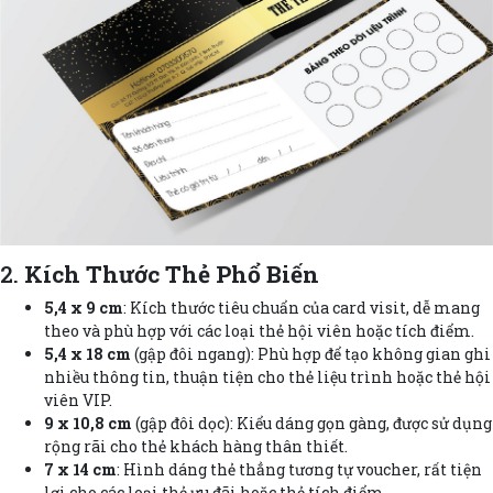
2.
Kích Thước Thẻ Phổ Biến
5,4 x 9 cm
: Kích thước tiêu chuẩn của card visit, dễ mang
theo và phù hợp với các loại thẻ hội viên hoặc tích điểm.
5,4 x 18 cm
(gập đôi ngang): Phù hợp để tạo không gian ghi
nhiều thông tin, thuận tiện cho thẻ liệu trình hoặc thẻ hội
viên VIP.
9 x 10,8 cm
(gập đôi dọc): Kiểu dáng gọn gàng, được sử dụng
rộng rãi cho thẻ khách hàng thân thiết.
7 x 14 cm
: Hình dáng thẻ thẳng tương tự voucher, rất tiện
lợi cho các loại thẻ ưu đãi hoặc thẻ tích điểm.