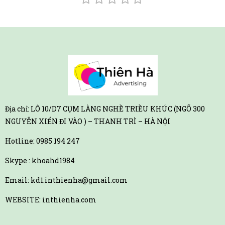
Địa chỉ: LÔ 10/D7 CỤM LÀNG NGHỀ TRIỀU KHÚC (NGÕ 300
NGUYỄN XIỂN ĐI VÀO ) – THANH TRÌ – HÀ NỘI
Hotline:
0985 194 247
Skype : khoahd1984
Email: kd1.inthienha@gmail.com
WEBSITE: inthienha.com