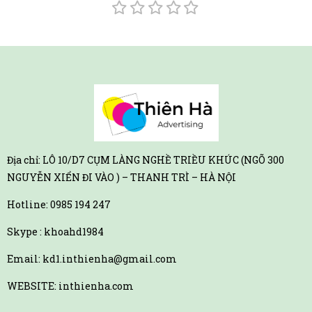
Địa chỉ: LÔ 10/D7 CỤM LÀNG NGHỀ TRIỀU KHÚC (NGÕ 300
NGUYỄN XIỂN ĐI VÀO ) – THANH TRÌ – HÀ NỘI
Hotline:
0985 194 247
Skype : khoahd1984
Email: kd1.inthienha@gmail.com
WEBSITE: inthienha.com