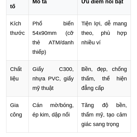
Mô tả
Ưu điểm nổi bật
tố
Kích
Phổ biến
Tiện lợi, dễ mang
thước
54x90mm (cỡ
theo, phù hợp
thẻ ATM/danh
nhiều ví
thiếp)
Chất
Giấy C300,
Bền, đẹp, chống
liệu
nhựa PVC, giấy
thấm, thể hiện
mỹ thuật
đẳng cấp
Gia
Cán mờ/bóng,
Tăng độ bền,
công
ép kim, dập nổi
thẩm mỹ, tạo cảm
giác sang trọng